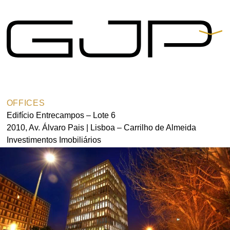
Contacts
Praça de Alvalade 11-B,
9º Andar 1700-037 Lisboa
OFFICES
t.
+351 217 550 210
Edifício Entrecampos – Lote 6
arquitectos@gjp.pt
2010, Av. Álvaro Pais | Lisboa – Carrilho de Almeida
Investimentos Imobiliários
Partners
Gonçalo B. Rangel
de Lima