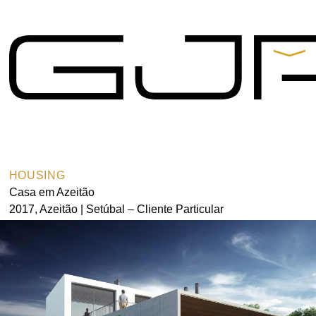
Contacts
Praça de Alvalade 11-B,
9º Andar 1700-037 Lisboa
t.
+351 217 550 210
arquitectos@gjp.pt
HOUSING
Casa em Azeitão
Partners
2017, Azeitão | Setúbal – Cliente Particular
Gonçalo B. Rangel
de Lima